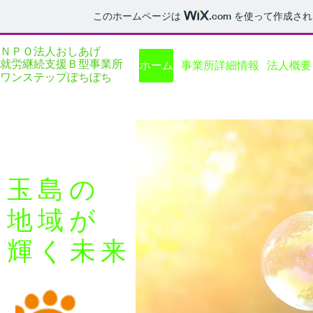
このホームページは
.com
を使って作成され
googledd16
ＮＰＯ法人おしあげ
就労継続支援Ｂ型事業所
ホーム
事業所詳細情報
法人概要
ワンステップ
ぼちぼち
倉敷市就労継続支援Ｂ型事業所
玉島の
地域が
輝く未来