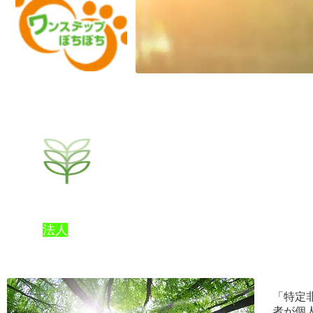
私たちは皆さまに愛さ
れる地域に密着した福
祉サービスを提供して
おります。
法人
概要
Description
「特定
者が個