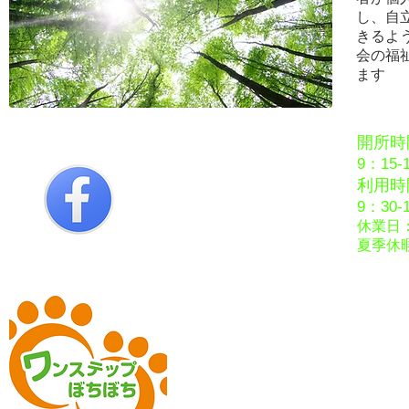
し、自
きるよ
会の福
ます
開所時
9：15-
利用時
9：30-
休業日
夏季休
お問合せ
A